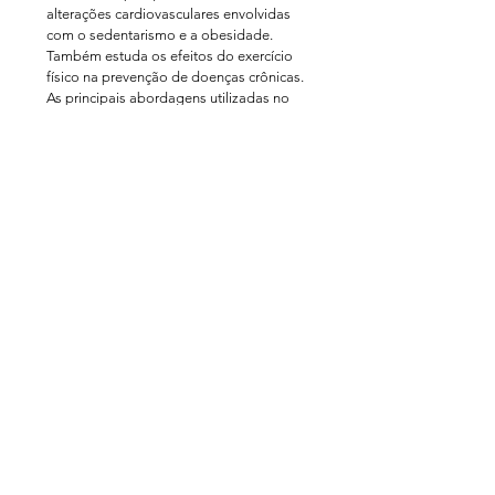
alterações cardiovasculares envolvidas
com o sedentarismo e a obesidade.
Também estuda os efeitos do exercício
físico na prevenção de doenças crônicas.
As principais abordagens utilizadas no
laboratório são as medidas de função
cardiovascular através de ultrassonografia,
variabilidade da frequência cardíaca
através da análise espectral e níveis de
atividade física através de acelerometria. É
orientador no Programa Multicêntrico de
Pós-Graduação em Ciências Fisiológicas, e
no Programa de Pós-Graduação em
Neurociências, ambos da UFSC.
Contato
guilherme.speretta@ufsc.br
(48) 3721-2880
Programa de Pós-graduação