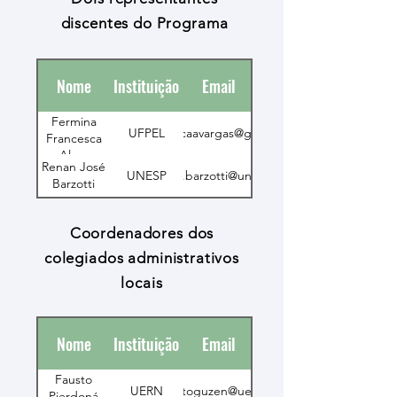
discentes do Programa
Nome
Instituição
Email
Fermina
UFPEL
ffrancescaavargas@gmail.com
Francesca
Alves
Renan José
Vargas
UNESP
renan.barzotti@unesp.br
Barzotti
Coordenadores dos
colegiados administrativos
locais
Nome
Instituição
Email
Fausto
UERN
faustoguzen@uern.br
Pierdoná