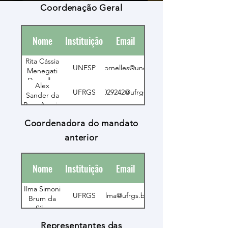
Coordenação Geral
Nome
Instituição
Email
Rita Cássia
UNESP
rita.dornelles@unesp.br
Menegati
Dornelles
Alex
UFRGS
00029242@ufrgs.br
Sander da
Rosa Araujo
Coordenadora do mandato
anterior
Nome
Instituição
Email
Ilma Simoni
UFRGS
ilma@ufrgs.br
Brum da
Silva
Representantes das