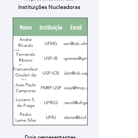
Instituições Nucleadoras
Nome
Instituição
Email
André
UFMG
massen@icb.ufmg.br
RIcardo
Massensini
Fernando
USP-IB
fribeirogomes@gmail.com
Ribeiro
Gomes
Francemilson
USP-ICB
goulart@icb.usp.br
Goulart da
Silva
Joao Paulo
FMRP-USP
camporez@fmrp.usp.br
Camporez
Luciano S.
UFRGS
lucianof@ufrgs.br
de Fraga
Pedro
UFRJ
pedroleme@biof.ufrj.br
Leme Silva
Dois representantes