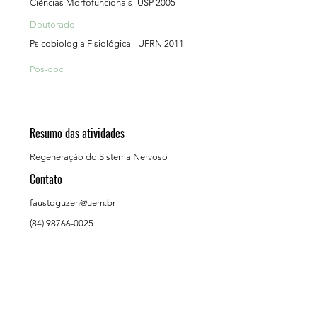
Ciências Morfofuncionais- USP 2005
Doutorado
Psicobiologia Fisiológica - UFRN 2011
Pós-doc
Resumo das atividades
Regeneração do Sistema Nervoso
Contato
faustoguzen@uern.br
(84) 98766-0025